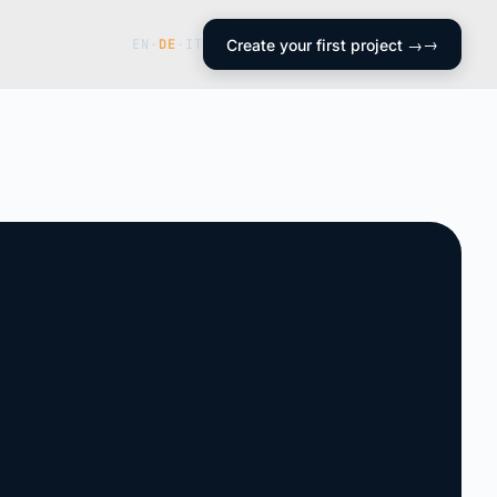
EN
·
DE
·
IT
Create your first project →