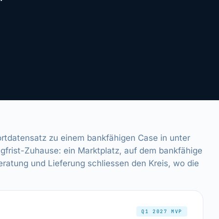
ortdatensatz zu einem bankfähigen Case in unter
ngfrist-Zuhause: ein Marktplatz, auf dem bankfähige
 Beratung und Lieferung schliessen den Kreis, wo die
Q1 2027 MVP