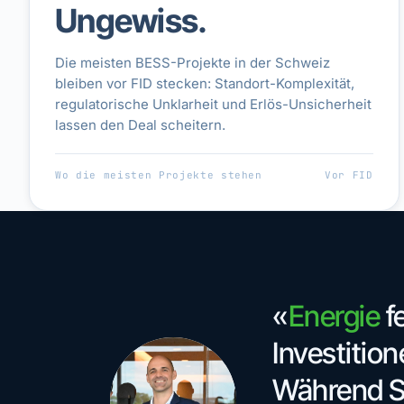
Ungewiss.
Die meisten BESS-Projekte in der Schweiz
bleiben vor FID stecken: Standort-Komplexität,
regulatorische Unklarheit und Erlös-Unsicherheit
lassen den Deal scheitern.
Wo die meisten Projekte stehen
Vor FID
«
Energie
fe
Investitione
Während S