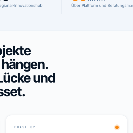
egional-Innovationshub.
Über Plattform und Beratungsma
jekte
hängen.
 Lücke und
sset.
PHASE 02