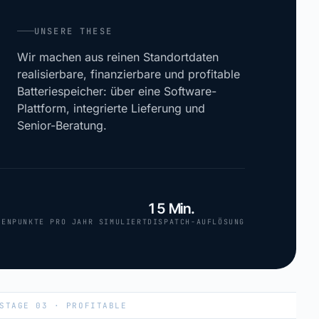
UNSERE THESE
Wir machen aus reinen Standortdaten
realisierbare, finanzierbare und profitable
Batteriespeicher: über eine Software-
Plattform, integrierte Lieferung und
Senior-Beratung.
+
15 Min.
TENPUNKTE PRO JAHR SIMULIERT
DISPATCH-AUFLÖSUNG
STAGE 03 · PROFITABLE