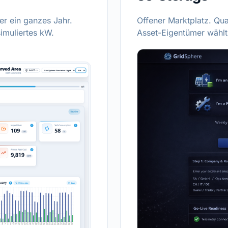
er ein ganzes Jahr.
Offener Marktplatz. Qua
imuliertes kW.
Asset-Eigentümer wählt