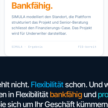
Bankfähig.
SIMULA modelliert den Standort, die Plattform
strukturiert das Projekt und Senior-Beratung
schliesst den Finanzierungs-Case. Das Projekt
wird für Underwriter darstellbar.
SIMULA · Ergebnis
FID-bereit
hlt nicht.
Flexibilität
schon. Und wi
n in Flexibilität
bankfähig
und
pro
ie sich um Ihr Geschäft kümmer