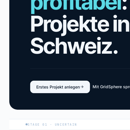
profitabel
Projekte in
Schweiz.
Mit GridSphere sp
Erstes Projekt anlegen
STAGE 01 · UNCERTAIN