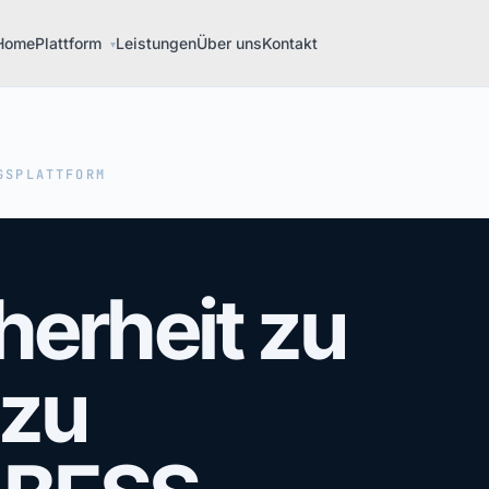
Home
Plattform
Leistungen
Über uns
Kontakt
▾
GSPLATTFORM
herheit zu
zu