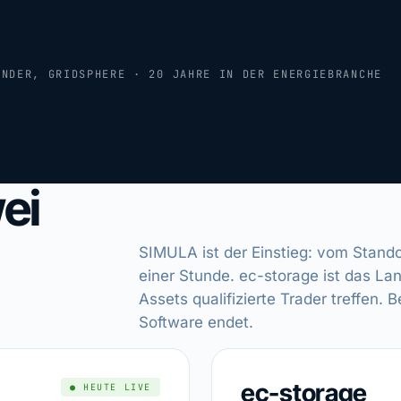
ÜNDER, GRIDSPHERE · 20 JAHRE IN DER ENERGIEBRANCHE
ei
SIMULA ist der Einstieg: vom Stand
einer Stunde. ec-storage ist das La
Assets qualifizierte Trader treffen.
Software endet.
ec-storage
● HEUTE LIVE