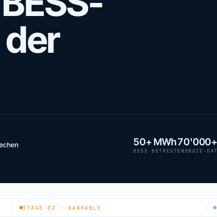
: BESS-
 der
50+ MWh
70'000
rechen
BESS BETREUT
ENERGIE-DA
STAGE 02 · BANKABLE