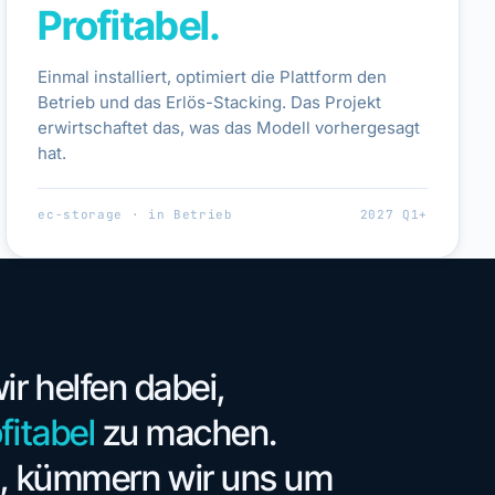
Profitabel.
Einmal installiert, optimiert die Plattform den
Betrieb und das Erlös-Stacking. Das Projekt
erwirtschaftet das, was das Modell vorhergesagt
hat.
ec-storage · in Betrieb
2027 Q1+
r helfen dabei,
fitabel
zu machen.
n, kümmern wir uns um