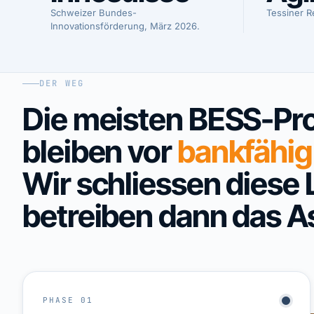
Schweizer Bundes-
Tessiner R
Innovationsförderung, März 2026.
DER WEG
Die meisten BESS-Pro
bleiben vor
bankfähig
Wir schliessen diese
betreiben dann das A
PHASE 01