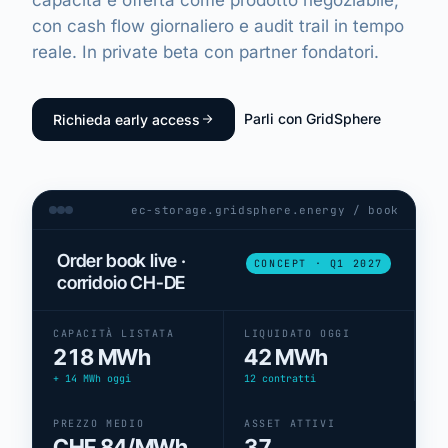
con cash flow giornaliero e audit trail in tempo
EN
·
DE
·
IT
reale. In private beta con partner fondatori.
Parli con GridSphere
Richieda early access
ec-storage.gridsphere.energy / book
Order book live ·
CONCEPT · Q1 2027
corridoio CH-DE
CAPACITÀ LISTATA
LIQUIDATO OGGI
218 MWh
42 MWh
+ 14 MWh oggi
12 contratti
PREZZO MEDIO
ASSET ATTIVI
CHF 84/MWh
37