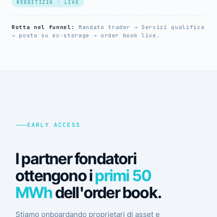
REDDITIZIO · LIVE
Rotta nel funnel:
Mandato trader → Servizi qualifica
→ posto su ec-storage → order book live.
EARLY ACCESS
I partner fondatori
ottengono i
primi 50
MWh
dell'order book.
Stiamo onboardando proprietari di asset e