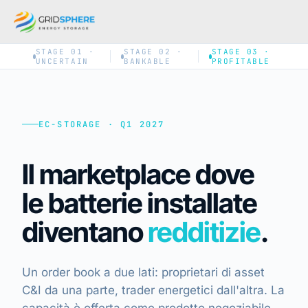
STAGE 01 ·
STAGE 02 ·
STAGE 03 ·
UNCERTAIN
BANKABLE
PROFITABLE
EC-STORAGE · Q1 2027
Il marketplace dove
le batterie installate
diventano
redditizie
.
Un order book a due lati: proprietari di asset
C&I da una parte, trader energetici dall'altra. La
capacità è offerta come prodotto negoziabile,