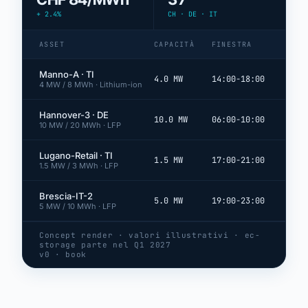
+ 2.4%
CH · DE · IT
ASSET
CAPACITÀ
FINESTRA
Manno-A · TI
4.0 MW
14:00-18:00
4 MW / 8 MWh · Lithium-ion
Hannover-3 · DE
10.0 MW
06:00-10:00
10 MW / 20 MWh · LFP
Lugano-Retail · TI
1.5 MW
17:00-21:00
1.5 MW / 3 MWh · LFP
Brescia-IT-2
5.0 MW
19:00-23:00
5 MW / 10 MWh · LFP
Concept render · valori illustrativi · ec-
storage parte nel Q1 2027
v0 · book